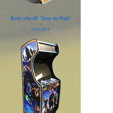
Borne rétro HD "Trésor du Pirate"
Prix
2 650,00 €