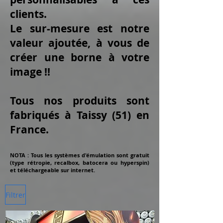
clients.
Le sur-mesure est notre
valeur ajoutée, à vous de
créer une borne à votre
image !!
Tous nos produits sont
fabriqués à Taissy (51) en
France.
NOTA : Tous les systèmes d'émulation sont gratuit
(type rétropie, recalbox, batocera ou hyperspin)
et téléchargeable sur internet.
Filtrer