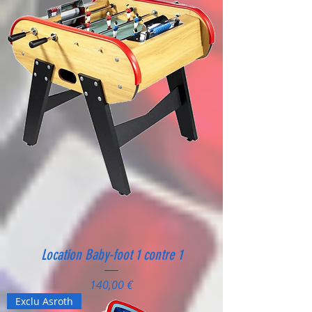
Location Baby-foot 1 contre 1
Prix
140,00 €
Exclu Asroth