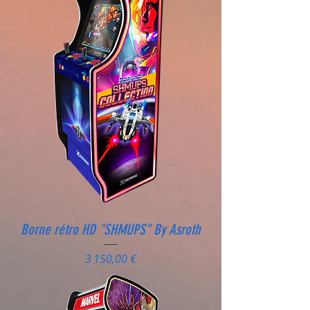
Borne rétro HD "SHMUPS" By Asroth
Prix
3 150,00 €