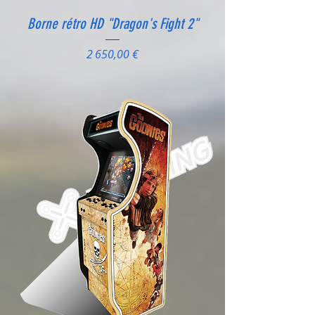
Borne rétro HD "Dragon's Fight 2"
Prix
2 650,00 €