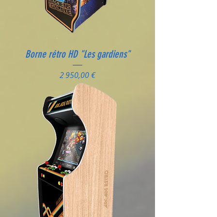
Borne rétro HD "Les gardiens"
Prix
2 950,00 €