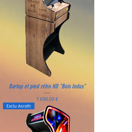
Bartop et pied rétro HD "Bois Indus"
Prix
1 690,00 €
Exclu Asroth