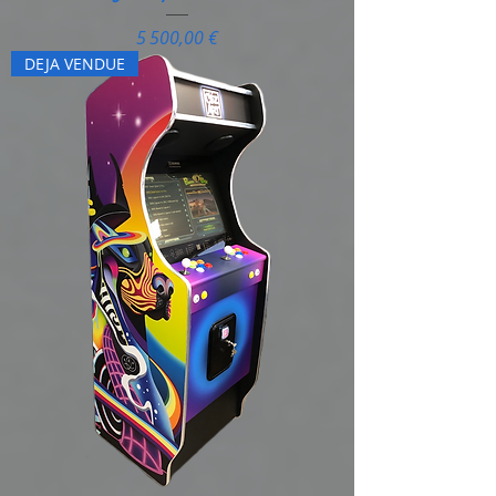
Prix
5 500,00 €
DEJA VENDUE