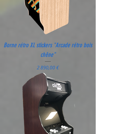
Borne rétro XL stickers "Arcade rétro bois
chêne"
Prix
2 890,00 €