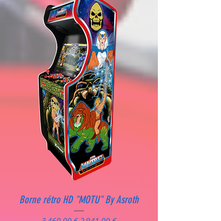
Borne rétro HD "MOTU" By Asroth
Prix original
Prix promotionnel
3 460,00 €
2 941,00 €