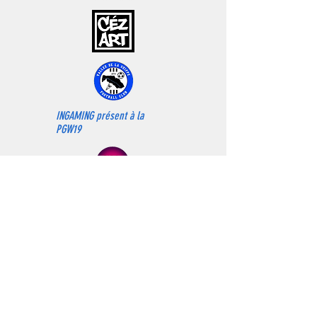
INGAMING présent à la
PGW19
Magasin
Borne d'arcade
Bartop
Actualités