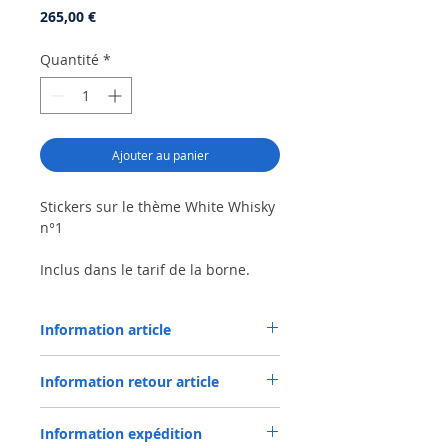
Prix
265,00 €
Quantité
*
Ajouter au panier
Stickers sur le thème White Whisky
n°1
Inclus dans le tarif de la borne.
Création de thème possible suivant
Information article
demande client.
Garantie 1 an.
Pour un thème personnalisé
Information retour article
prévoir un surcoût (variable de 75 à
250€).
Produit avec emballage et frais de retour à
Information expédition
la charge du client.