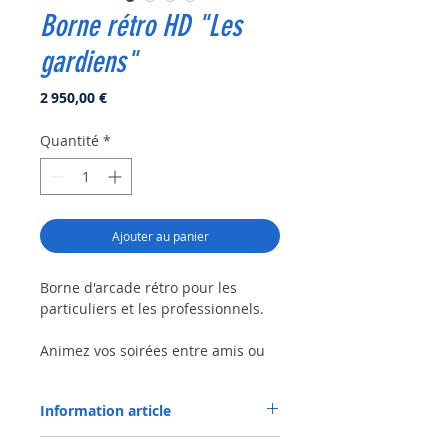
Borne rétro HD "Les
gardiens"
Prix
2 950,00 €
Quantité
*
Ajouter au panier
Borne d'arcade rétro pour les
particuliers et les professionnels.
Animez vos soirées entre amis ou
proposez un moment de détente à
vos salariés en renforcant la
Information article
cohésion de votre équipe, en
favorisant le partage et la bonne
Garantie 1 an.