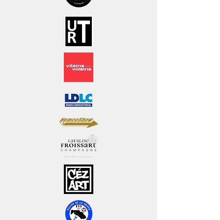
plusieurs milliers de jeux, PI 4 B
Quad core Cortex-A72 (ARM v8) 64-
bit 1.5GHz, 8 Go RAM, Carte SD 8
Go, HDD 500 Go, couleur de fond
Noir mat, T-molding Chrome, 4
roulettes directrices dont 2 avec
frein, 1 câble d'alimentation 220V
(1.2m).
Taille : 175 cm * 60cm * 60 cm
Bois mélaminé épaisseur 1.8 cm
Maintenance de nos bornes
assurée par notre équipe de
technicien.
Pièces de rechange en stock ou
dispo sous 1 à 5 jours ouvrés maxi.
Délai de fabrication : Disponible de
suite en stock (1), 3 à 4 semaines si
pas de stock.